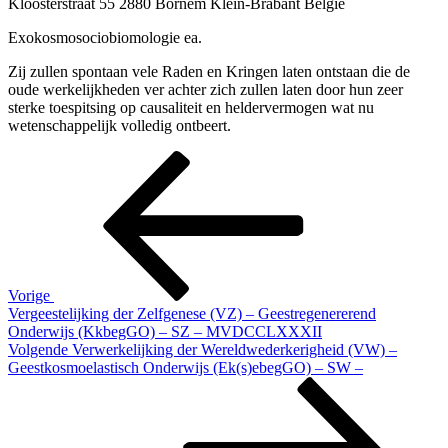
Kloosterstraat 55 2880 Bornem Klein-Brabant België
Exokosmosociobiomologie ea.
Zij zullen spontaan vele Raden en Kringen laten ontstaan die de
oude werkelijkheden ver achter zich zullen laten door hun zeer
sterke toespitsing op causaliteit en heldervermogen wat nu
wetenschappelijk volledig ontbeert.
Bericht
Vorig
bericht
navigatie
Vorige
Vergeestelijking der Zelfgenese (VZ) – Geestregenererend
Onderwijs (KkbegGO) – SZ – MVDCCLXXXII
Volgend
Volgende
Verwerkelijking der Wereldwederkerigheid (VW) –
bericht
Geestkosmoelastisch Onderwijs (Ek(s)ebegGO) – SW –