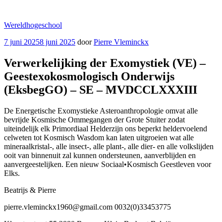
Ga
naar
Wereldhogeschool
de
inhoud
Geplaatst
7 juni 2025
8 juni 2025
door
Pierre Vleminckx
op
Verwerkelijking der Exomystiek (VE) –
Geestexokosmologisch Onderwijs
(EksbegGO) – SE – MVDCCLXXXIII
De Energetische Exomystieke Asteroanthropologie omvat alle
bevrijde Kosmische Ommegangen der Grote Stuiter zodat
uiteindelijk elk Primordiaal Helderzijn ons beperkt heldervoelend
celweten tot Kosmisch Wasdom kan laten uitgroeien wat alle
mineraalkristal-, alle insect-, alle plant-, alle dier- en alle volkslijden
ooit van binnenuit zal kunnen ondersteunen, aanverblijden en
aanvergeestelijken. Een nieuw Sociaal•Kosmisch Geestleven voor
Elks.
Beatrijs & Pierre
pierre.vleminckx1960@gmail.com 0032(0)33453775